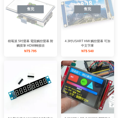
售完
售完
樹莓派 5吋螢幕 電阻觸控螢幕 附
4.3吋USART HMI 觸控螢幕 可加
觸摸筆 HDMI轉接頭
中文字庫
NT$ 795
NT$ 540