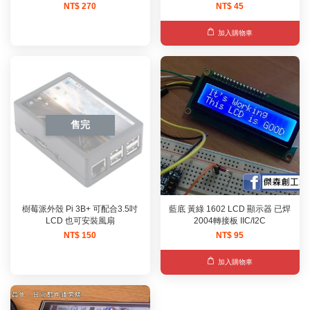
NT$ 270
NT$ 45
加入購物車
售完
樹莓派外殼 Pi 3B+ 可配合3.5吋
藍底 黃綠 1602 LCD 顯示器 已焊
LCD 也可安裝風扇
2004轉接板 IIC/I2C
NT$ 150
NT$ 95
加入購物車