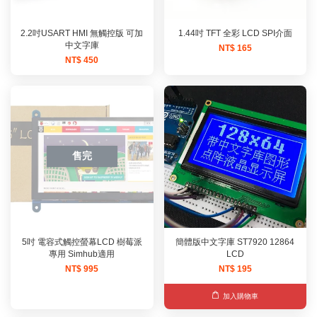
2.2吋USART HMI 無觸控版 可加
1.44吋 TFT 全彩 LCD SPI介面
中文字庫
NT$ 165
NT$ 450
售完
5吋 電容式觸控螢幕LCD 樹莓派
簡體版中文字庫 ST7920 12864
專用 Simhub適用
LCD
NT$ 995
NT$ 195
加入購物車