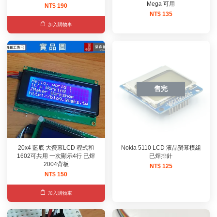
Mega 可用
NT$ 190
NT$ 135
加入購物車
售完
20x4 藍底 大螢幕LCD 程式和
Nokia 5110 LCD 液晶螢幕模組
1602可共用 一次顯示4行 已焊
已焊排針
2004背板
NT$ 125
NT$ 150
加入購物車