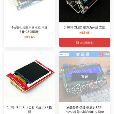
4位數七段顯示器模組 內建
0.96吋 OLED 壓克力外殼 支架
74HC595驅動
NT$ 45
NT$ 65
加入購物車
售完
1.8吋 TFT LCD 全彩 內建SD卡模
液晶螢幕 按鍵 擴展板 LCD
組
Keypad Shield Arduino Uno