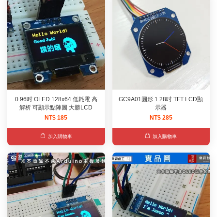
0.96吋 OLED 128x64 低耗電 高
GC9A01圓形 1.28吋 TFT LCD顯
解析 可顯示點陣圖 大勝LCD
示器
NT$ 185
NT$ 285
加入購物車
加入購物車