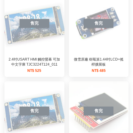
售完
售完
2.4吋USART HMI 觸控螢幕 可加
微雪原廠 樹莓派1.44吋LCD+搖
中文字庫 TJC3224T124_011
桿擴展板
NT$ 525
NT$ 485
售完
售完