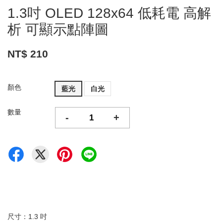
1.3吋 OLED 128x64 低耗電 高解
析 可顯示點陣圖
NT$ 210
顏色
藍光
白光
數量
-
+
尺寸：1.3 吋