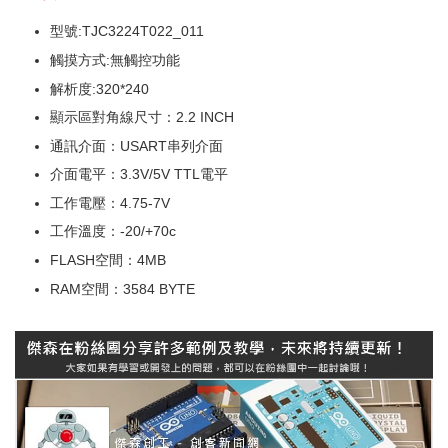
型號:TJC3224T022_011
觸摸方式:無觸控功能
解析度:320*240
顯示區對角線尺寸：2.2 INCH
通訊介面：USART串列介面
介面電平：3.3V/5V TTL電平
工作電壓：4.75-7V
工作溫度：-20/+70c
FLASH空間：4MB
RAM空間：3584 BYTE