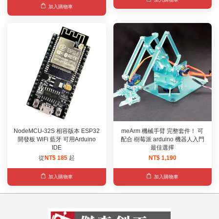
加入購物車
NodeMCU-32S 相容版本 ESP32
meArm 機械手臂 完整套件！ 可
開發板 WiFi 藍牙 可用Arduino
配合 樹莓派 arduino 機器人入門
IDE
最佳選擇
從
NT$ 185
起
NT$ 1,190
加入購物車
加入購物車