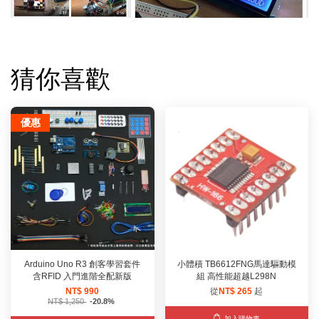
猜你喜歡
優惠
Arduino Uno R3 創客學習套件
小體積 TB6612FNG馬達驅動模
含RFID 入門進階全配新版
組 高性能超越L298N
NT$ 990
從
NT$ 265
起
NT$ 1,250
-20.8%
加入購物車