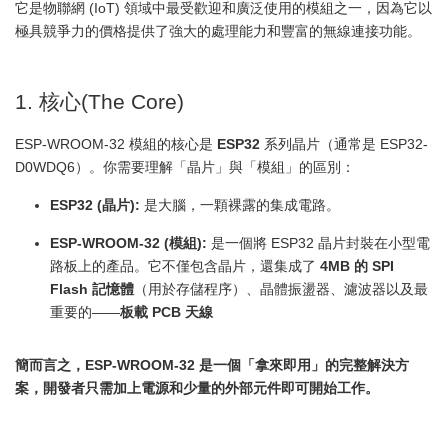
它是物聯網 (IoT) 領域中最受歡迎和廣泛使用的模組之一，因為它以
極具競爭力的價格提供了強大的處理能力和豐富的無線連接功能。
1. 核心(The Core)
ESP-WROOM-32 模組的核心是
ESP32
系列晶片（通常是 ESP32-
D0WDQ6）。你需要理解「晶片」與「模組」的區別：
ESP32 (晶片):
是大腦，一顆裸露的集成電路。
ESP-WROOM-32 (模組):
是一個將 ESP32 晶片封裝在小型電
路板上的產品。它不僅包含晶片，還集成了
4MB 的 SPI
Flash 記憶體
（用於存儲程序）、晶體振盪器、濾波器以及最
重要的——
板載 PCB 天線
簡而言之，ESP-WROOM-32 是一個「拿來即用」的完整解決方
案，開發者只需加上電源和少量的外部元件即可開始工作。