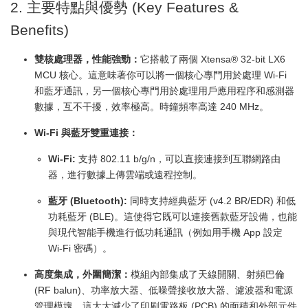
2. 主要特點與優勢 (Key Features &
Benefits)
雙核處理器，性能強勁：
它搭載了兩個 Xtensa® 32-bit LX6
MCU 核心。這意味著你可以將一個核心專門用於處理 Wi-Fi
和藍牙通訊，另一個核心專門用於處理用戶應用程序和感測器
數據，互不干擾，效率極高。時鐘頻率高達 240 MHz。
Wi-Fi 與藍牙雙重連接：
Wi-Fi:
支持 802.11 b/g/n，可以直接連接到互聯網路由
器，進行數據上傳雲端或遠程控制。
藍牙 (Bluetooth):
同時支持經典藍牙 (v4.2 BR/EDR) 和低
功耗藍牙 (BLE)。這使得它既可以連接舊款藍牙設備，也能
與現代智能手機進行低功耗通訊（例如用手機 App 設定
Wi-Fi 密碼）。
高度集成，外圍簡潔：
模組內部集成了天線開關、射頻巴倫
(RF balun)、功率放大器、低噪聲接收放大器、濾波器和電源
管理模塊。這大大減少了印刷電路板 (PCB) 的面積和外部元件