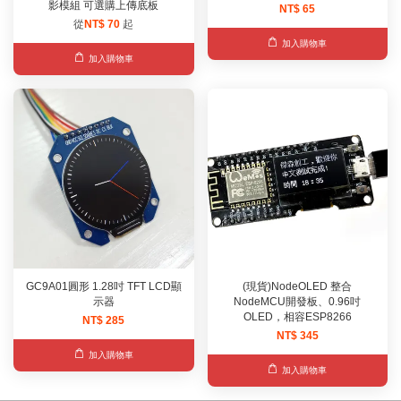
影模組 可選購上傳底板
NT$ 65
從
NT$ 70
起
加入購物車
加入購物車
GC9A01圓形 1.28吋 TFT LCD顯
(現貨)NodeOLED 整合
示器
NodeMCU開發板、0.96吋
OLED，相容ESP8266
NT$ 285
NT$ 345
加入購物車
加入購物車