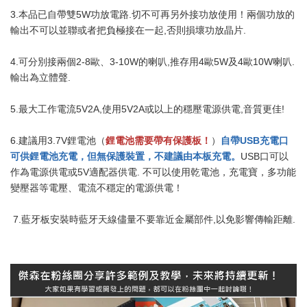
3.本品已自帶雙5W功放電路.切不可再另外接功放使用！兩個功放的
輸出不可以並聯或者把負極接在一起,否則損壞功放晶片.
4.可分別接兩個2-8歐、3-10W的喇叭,推存用4歐5W及4歐10W喇叭.
輸出為立體聲.
5.最大工作電流5V2A,使用5V2A或以上的穩壓電源供電,音質更佳!
6.建議用3.7V鋰電池（
鋰電池需要帶有保護板！
）
自帶USB充電口
可供鋰電池充電，但無保護裝置，不建議由本板充電。
USB口可以
作為電源供電或5V適配器供電. 不可以使用乾電池，充電寶，多功能
變壓器等電壓、電流不穩定的電源供電！
7.藍牙板安裝時藍牙天線儘量不要靠近金屬部件,以免影響傳輸距離.