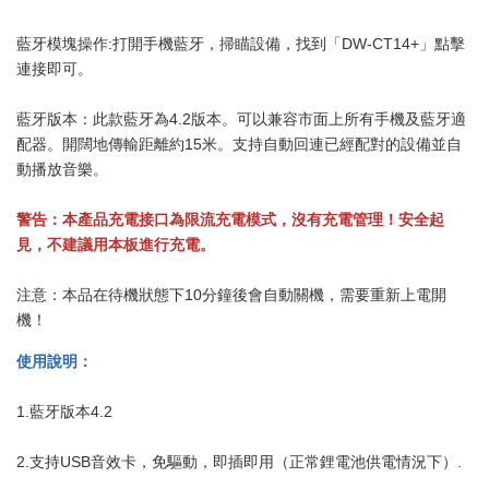
藍牙模塊操作:打開手機藍牙，掃瞄設備，找到「DW-CT14+」點擊
連接即可。
藍牙版本：此款藍牙為4.2版本。可以兼容市面上所有手機及藍牙適
配器。開闊地傳輸距離約15米。支持自動回連已經配對的設備並自
動播放音樂。
警告：本產品充電接口為限流充電模式，沒有充電管理！安全起
見，不建議用本板進行充電。
注意：本品在待機狀態下10分鐘後會自動關機，需要重新上電開
機！
使用說明：
1.藍牙版本4.2
2.支持USB音效卡，免驅動，即插即用（正常鋰電池供電情況下）.