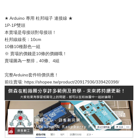
★ Arduino 專用 杜邦端子 連接線 ★
1P-1P雙頭
本賣場是母接頭對母接頭！
杜邦線線長：10cm
10條10種顏色一組
※ 賣場的價錢是10條的價錢哦！
賣場圖為一整排，40條、4組
完整Arduino套件特價供應！
前往賣場: https://shopee.tw/product/20917936/339420398/