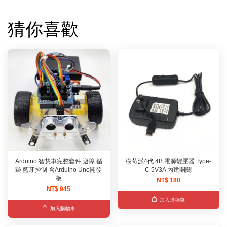
猜你喜歡
Arduino 智慧車完整套件 避障 循
樹莓派4代 4B 電源變壓器 Type-
跡 藍牙控制 含Arduino Uno開發
C 5V3A 內建開關
板
NT$ 180
NT$ 945
加入購物車
加入購物車