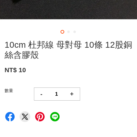
10cm 杜邦線 母對母 10條 12股銅
絲含膠殼
NT$ 10
數量
-
+