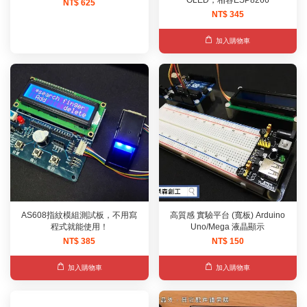
NT$ 625
NT$ 345
加入購物車
AS608指紋模組測試板，不用寫
高質感 實驗平台 (寬板) Arduino
程式就能使用！
Uno/Mega 液晶顯示
NT$ 385
NT$ 150
加入購物車
加入購物車