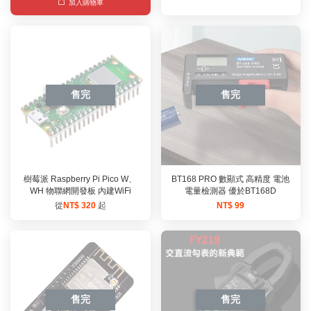
加入購物車
售完
售完
樹莓派 Raspberry Pi Pico W、
BT168 PRO 數顯式 高精度 電池
WH 物聯網開發板 內建WiFi
電量檢測器 優於BT168D
從
NT$ 320
起
NT$ 99
售完
售完