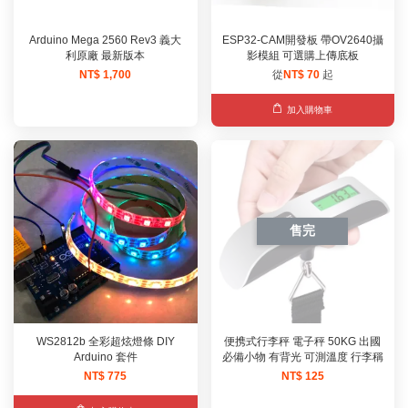
Arduino Mega 2560 Rev3 義大
ESP32-CAM開發板 帶OV2640攝
利原廠 最新版本
影模組 可選購上傳底板
NT$ 1,700
從
NT$ 70
起
加入購物車
售完
WS2812b 全彩超炫燈條 DIY
便携式行李秤 電子秤 50KG 出國
Arduino 套件
必備小物 有背光 可測溫度 行李稱
NT$ 775
NT$ 125