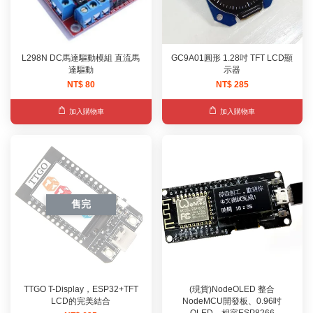
L298N DC馬達驅動模組 直流馬
GC9A01圓形 1.28吋 TFT LCD顯
達驅動
示器
NT$ 80
NT$ 285
加入購物車
加入購物車
售完
TTGO T-Display，ESP32+TFT
(現貨)NodeOLED 整合
LCD的完美結合
NodeMCU開發板、0.96吋
OLED，相容ESP8266