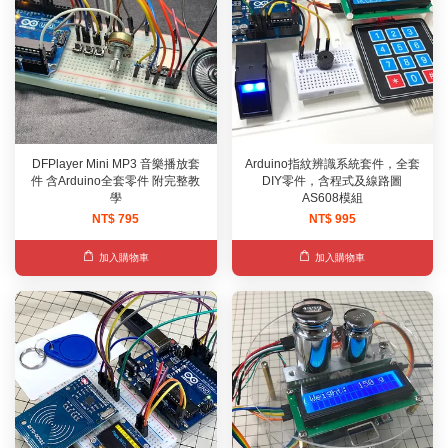
DFPlayer Mini MP3 音樂播放套
Arduino指紋辨識系統套件，全套
件 含Arduino全套零件 附完整教
DIY零件，含程式及線路圖
學
AS608模組
NT$ 795
NT$ 995
加入購物車
加入購物車