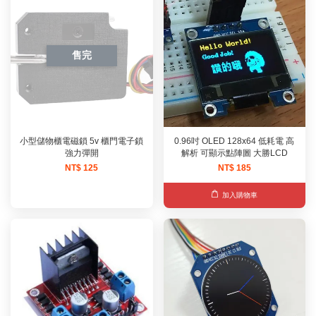
售完
小型儲物櫃電磁鎖 5v 櫃門電子鎖
0.96吋 OLED 128x64 低耗電 高
強力彈開
解析 可顯示點陣圖 大勝LCD
NT$ 125
NT$ 185
加入購物車