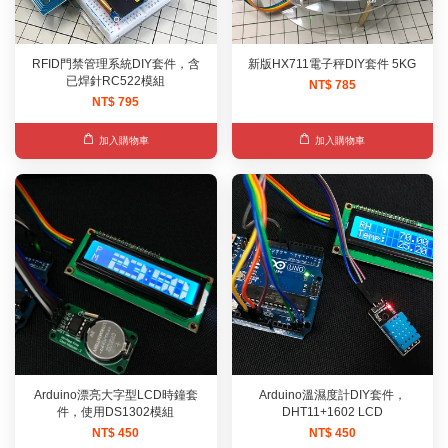
RFID門禁管理系統DIY套件，含
新版HX711電子秤DIY套件 5KG
已焊針RC522模組
NT$ 785
NT$ 795
加入購物車
加入購物車
Arduino漂亮大字型LCD時鐘套
Arduino溫濕度計DIY套件，
件，使用DS1302模組
DHT11+1602 LCD
NT$ 450
NT$ 450