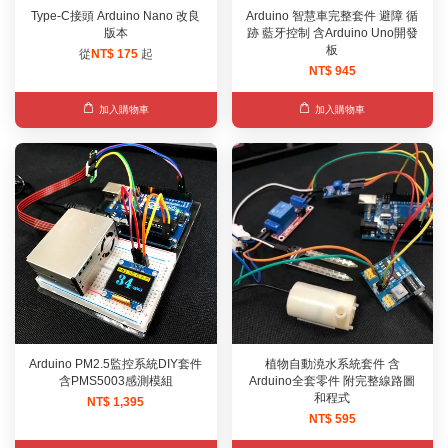
Type-C接頭 Arduino Nano 改良
Arduino 智慧車完整套件 避障 循
版本
跡 藍牙控制 含Arduino Uno開發
板
從
NT$ 175
起
NT$ 945
加入購物車
加入購物車
Arduino PM2.5監控系統DIY套件
植物自動澆水系統套件 含
含PMS5003感測模組
Arduino全套零件 附完整線路圖
和程式
NT$ 1,395
NT$ 595