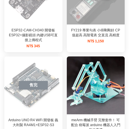
ESP32-CAM-CH340 開發板
FY219 專業勾表 小得剛剛好 CP
ESP32+攝影鏡頭 內建USB可直
值超高 高階電表 交直流 高精度
接上傳程式
NT$ 1,150
NT$ 345
售完
Arduino UNO R4 WiFi 開發板 義
meArm 機械手臂 完整套件！ 可
大利製 RA4M1+ESP32-S3
配合 樹莓派 arduino 機器人入門