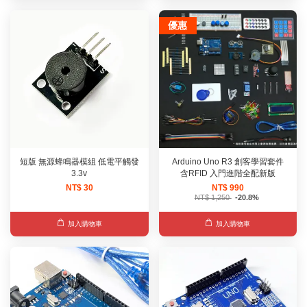
優惠
短版 無源蜂鳴器模組 低電平觸發
Arduino Uno R3 創客學習套件
3.3v
含RFID 入門進階全配新版
NT$ 30
NT$ 990
NT$ 1,250
-20.8%
加入購物車
加入購物車