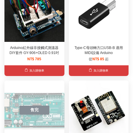
Arduino紅外線非接觸式測溫器
Type-C母頭轉方口USB-B 適用
DIY套件 GY-906+OLED 0.91吋
MIDI設備 Arduino
NT$ 785
從
NT$ 85
起
加入購物車
加入購物車
售完