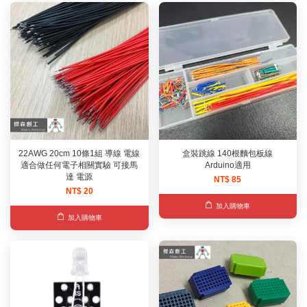
22AWG 20cm 10條1組 導線 電線
盒裝跳線 140根麵包板線
適合做任何電子相關實驗 可接馬
Arduino適用
達 電源
NT$ 85
NT$ 20
加入購物車
加入購物車