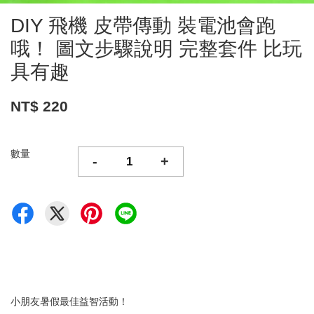
DIY 飛機 皮帶傳動 裝電池會跑
哦！ 圖文步驟說明 完整套件 比玩
具有趣
NT$ 220
數量
-
+
小朋友暑假最佳益智活動！