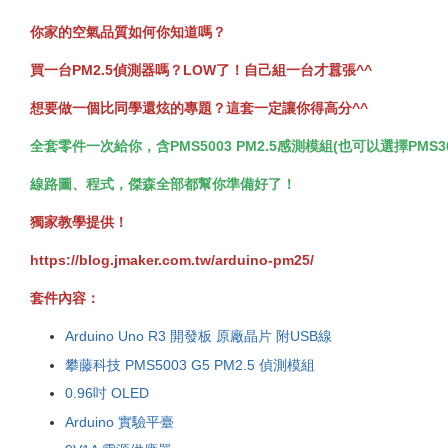
你家的空氣品質如何你知道嗎？
買一台PM2.5偵測器嗎？LOW了！自己組一台才囂張^^
想要做一個比同學還炫的專題？這套一定讓你得高分^^
全套零件一次給你，含PMS5003 PM2.5感測模組(也可以選擇PMS30
線路圖、程式，傑森全部都幫你準備好了！
獨家教學提供！
https://blog.jmaker.com.tw/arduino-pm25/
套件內容：
Arduino Uno R3 開發板 原廠晶片 附USB線
攀藤科技 PMS5003 G5 PM2.5 偵測模組
0.96吋 OLED
Arduino 實驗平臺