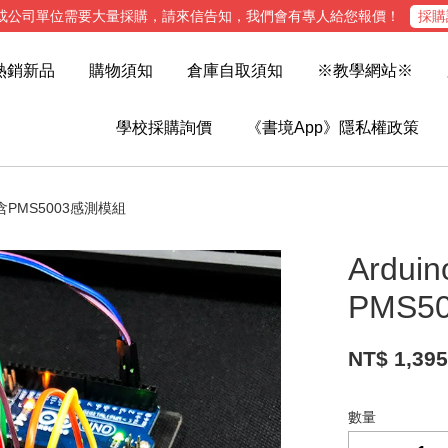
或公司單位需要大量採購，請來信告知，我們會有專人給您報價！
採購
熱銷新品
購物須知
倉庫自取須知
※教學網站※
學校採購詢價
《書境App》隱私權政策
件 含PMS5003感測模組
Ardu
PMS5
NT$ 1,39
數量