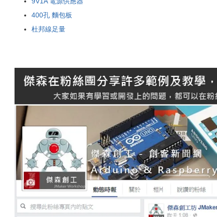
9V1A 電源供應器
400孔 麵包板
杜邦線足量