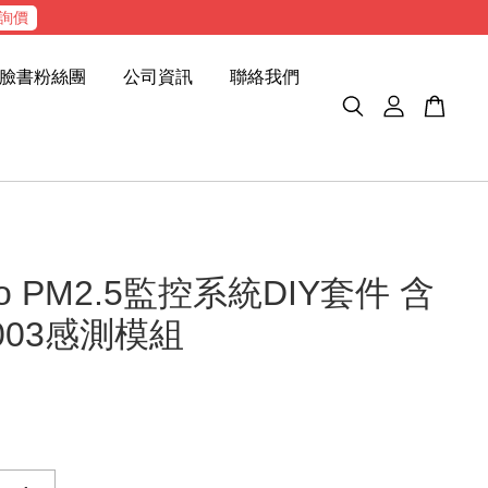
詢價
臉書粉絲團
公司資訊
聯絡我們
ino PM2.5監控系統DIY套件 含
003感測模組
5