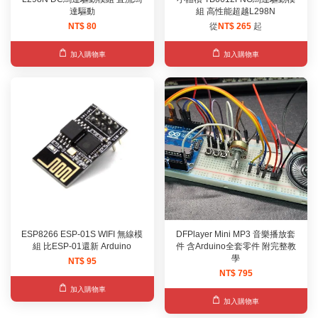
達驅動
組 高性能超越L298N
NT$ 80
從
NT$ 265
起
加入購物車
加入購物車
ESP8266 ESP-01S WIFI 無線模
DFPlayer Mini MP3 音樂播放套
組 比ESP-01還新 Arduino
件 含Arduino全套零件 附完整教
學
NT$ 95
NT$ 795
加入購物車
加入購物車