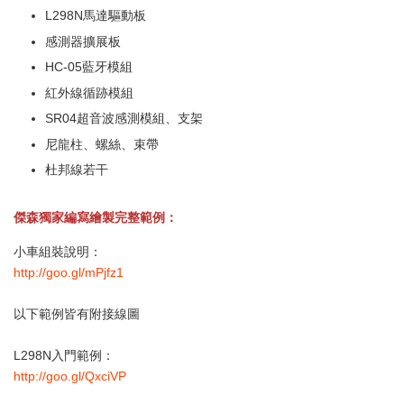
L298N馬達驅動板
感測器擴展板
HC-05藍牙模組
紅外線循跡模組
SR04超音波感測模組、支架
尼龍柱、螺絲、束帶
杜邦線若干
傑森獨家編寫繪製完整範例：
小車組裝說明：
http://goo.gl/mPjfz1
以下範例皆有附接線圖
L298N入門範例：
http://goo.gl/QxciVP