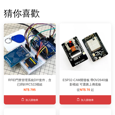
猜你喜歡
RFID門禁管理系統DIY套件，含
ESP32-CAM開發板 帶OV2640攝
已焊針RC522模組
影模組 可選購上傳底板
NT$ 795
從
NT$ 70
起
加入購物車
加入購物車