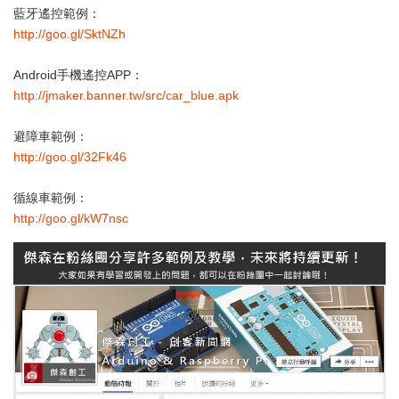
藍牙遙控範例：
http://goo.gl/SktNZh
Android手機遙控APP：
http://jmaker.banner.tw/src/car_blue.apk
避障車範例：
http://goo.gl/32Fk46
循線車範例：
http://goo.gl/kW7nsc