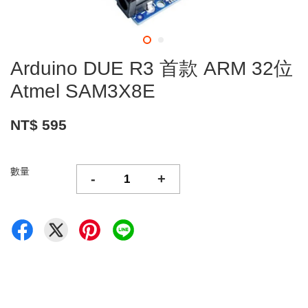
Arduino DUE R3 首款 ARM 32位
Atmel SAM3X8E
NT$ 595
數量
-
+