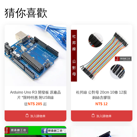
猜你喜歡
Arduino Uno R3 開發板 原廠晶
杜邦線 公對母 20cm 10條 12股
片 *限時特惠 附USB線
銅絲含膠殼
從
NT$ 285
起
NT$ 12
加入購物車
加入購物車