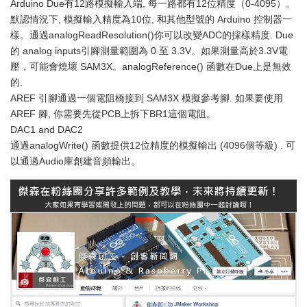
Arduino Due有12路模擬輸入端, 每一路都有12位精度（0-4095）。
默認情況下, 模擬輸入精度為10位, 和其他型號的 Arduino 控制器一
樣。通過analogReadResolution()你可以改變ADC的採樣精度. Due
的 analog inputs引腳測量範圍為 0 至 3.3V。如果測量高於3.3V電
壓，可能會燒壞 SAM3X。analogReference() 函數在Due上是無效
的.
AREF 引腳通過一個電阻橋接到 SAM3X 模擬參考腳. 如果要使用
AREF 腳, 你需要先從PCB上拆下BR1這個電阻。
DAC1 and DAC2
通過analogWrite() 函數提供12位精度的模擬輸出 (4096個等級) . 可
以通過Audio庫創建音頻輸出。