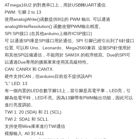
ATmega16U2 的對應串口上，用於USB轉UART通信.
PWM: 引腳 2 to 13
使用analogWrite()函數提供8位的 PWM 輸出. 可以通過
analogWriteResolution() 函數改變PWM輸出精度。
SPI:SPI接口 (在其他arduino上稱作ICSP接口)
可 以通過SPI庫是SPI接口用於通信。SPI 引腳已經引出到了6針接口
位置, 可以和 Uno、Leonardo、Mega2560兼容. 這個SPI針僅用於
和其他SPI設備通信，不能用於 SAM3X 的程序燒寫。Due的SPI可
以通過Due專用的擴展庫來使用其高級特性。
CAN: CANRX 和 CANTX
硬件支持CAN，但arduino目前並不提供該API
"L" LED: 13
有一個內置的LED在數字腳13上，當引腳是高電平事，LED亮，引
腳為低電平時，LED不亮。因為13腳帶有PWM輸出功能，因此可以
進行亮度調節。
TWI 1: 20 (SDA) 和 21 (SCL)
TWI 2: SDA1 和 SCL1.
支持使用Wire庫來進行TWI通信
模擬輸入: A0 到 A11