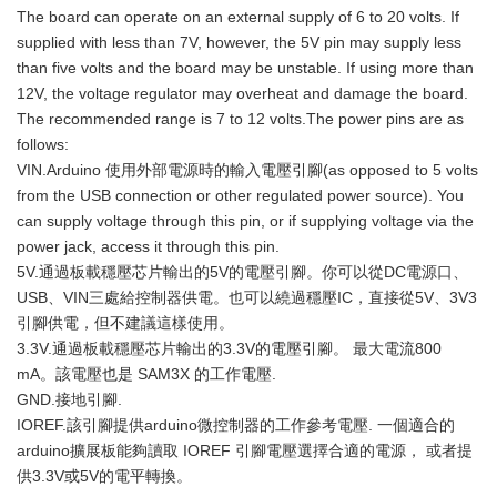
The board can operate on an external supply of 6 to 20 volts. If
supplied with less than 7V, however, the 5V pin may supply less
than five volts and the board may be unstable. If using more than
12V, the voltage regulator may overheat and damage the board.
The recommended range is 7 to 12 volts.The power pins are as
follows:
VIN.Arduino 使用外部電源時的輸入電壓引腳(as opposed to 5 volts
from the USB connection or other regulated power source). You
can supply voltage through this pin, or if supplying voltage via the
power jack, access it through this pin.
5V.通過板載穩壓芯片輸出的5V的電壓引腳。你可以從DC電源口、
USB、VIN三處給控制器供電。也可以繞過穩壓IC，直接從5V、3V3
引腳供電，但不建議這樣使用。
3.3V.通過板載穩壓芯片輸出的3.3V的電壓引腳。 最大電流800
mA。該電壓也是 SAM3X 的工作電壓.
GND.接地引腳.
IOREF.該引腳提供arduino微控制器的工作參考電壓. 一個適合的
arduino擴展板能夠讀取 IOREF 引腳電壓選擇合適的電源， 或者提
供3.3V或5V的電平轉換。