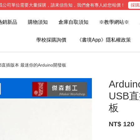
或公司單位需要大量採購，請來信告知，我們會有專人給您報價！
採購
熱銷新品
購物須知
倉庫自取須知
※教學網站※
學校採購詢價
《書境App》隱私權政策
 微型 USB直插版本 最迷你的Arduino開發板
Arduin
USB直
板
NT$ 120