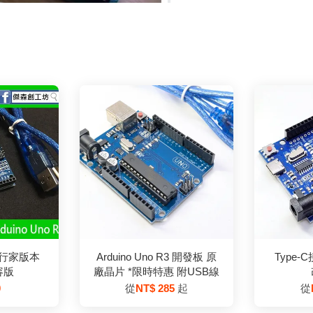
R3 行家版本
Arduino Uno R3 開發板 原
Type-C
容版
廠晶片 *限時特惠 附USB線
0
從
NT$ 285
起
從