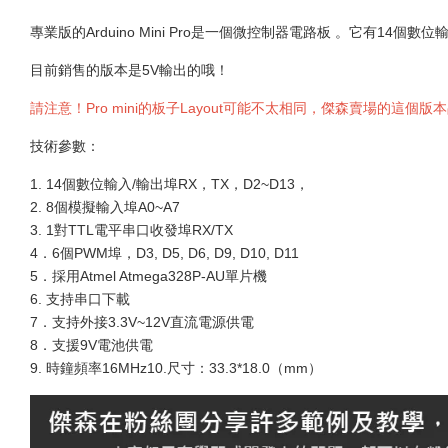
專業版的Arduino Mini Pro是一個微控制器電路板 。它有1
目前銷售的版本是5V輸出的哦！
請注意！Pro mini的板子Layout可能不太相同，傑森賣場的這個
技術參數：
1. 14個數位輸入/輸出埠RX，TX，D2~D13，
2. 8個模擬輸入埠A0~A7
3. 1對TTL電平串口收發埠RX/TX
4．6個PWM埠，D3, D5, D6, D9, D10, D11
5．採用Atmel Atmega328P-AU單片機
6. 支持串口下載
7．支持外接3.3V~12V直流電源供電
8．支援9V電池供電
9. 時鐘頻率16MHz10.尺寸：33.3*18.0（mm）