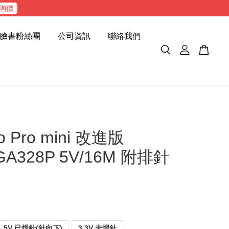
詢價
臉書粉絲團
公司資訊
聯絡我們
no Pro mini 改進版
GA328P 5V/16M 附排針
5V 已焊針(針向下)
3.3V 未焊針