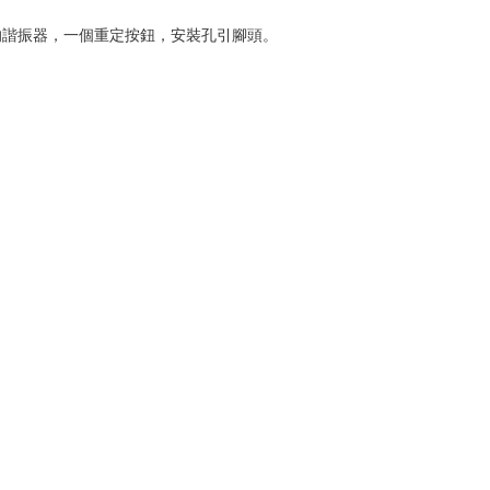
MHz的諧振器，一個重定按鈕，安裝孔引腳頭。