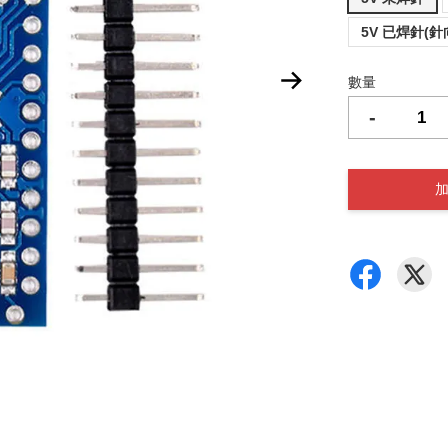
5V 已焊針(針
數量
-