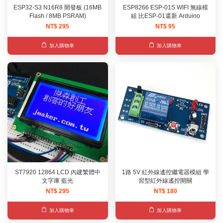
ESP32-S3 N16R8 開發板 (16MB
ESP8266 ESP-01S WIFI 無線模
Flash / 8MB PSRAM)
組 比ESP-01還新 Arduino
NT$ 295
NT$ 95
加入購物車
加入購物車
ST7920 12864 LCD 內建繁體中
1路 5V 紅外線遙控繼電器模組 學
文字庫 藍光
習型紅外線遙控開關
NT$ 295
NT$ 180
加入購物車
加入購物車