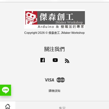
Copyright 2026 © 傑森創工 JMaker Workshop
關注我們
Facebook
YouTube
RSS
Visa
Master
購物須知
售完
Share on Facebook