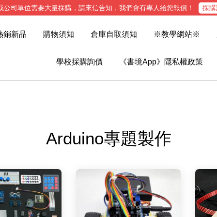
或公司單位需要大量採購，請來信告知，我們會有專人給您報價！
採購
熱銷新品
購物須知
倉庫自取須知
※教學網站※
學校採購詢價
《書境App》隱私權政策
Arduino專題製作