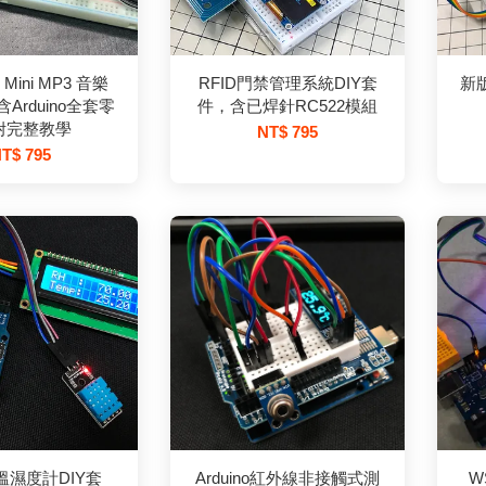
r Mini MP3 音樂
RFID門禁管理系統DIY套
新版
Arduino全套零
件，含已焊針RC522模組
附完整教學
NT$ 795
T$ 795
no溫濕度計DIY套
Arduino紅外線非接觸式測
W