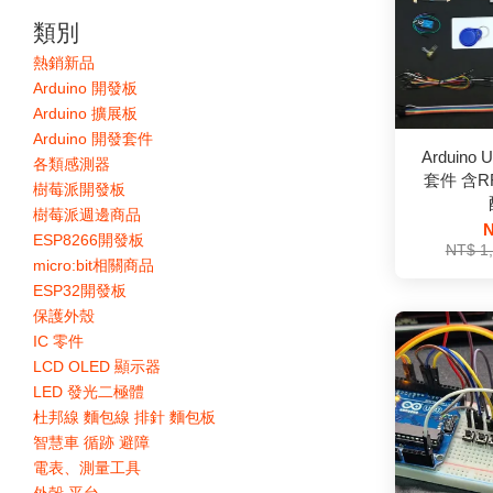
類別
熱銷新品
Arduino 開發板
Arduino 擴展板
Arduino 開發套件
Arduino
各類感測器
套件 含R
樹莓派開發板
樹莓派週邊商品
N
ESP8266開發板
NT$ 1
micro:bit相關商品
ESP32開發板
保護外殼
IC 零件
LCD OLED 顯示器
LED 發光二極體
杜邦線 麵包線 排針 麵包板
智慧車 循跡 避障
電表、測量工具