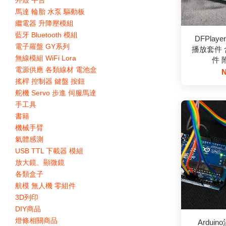
外殼 平台
馬達 輪胎 水泵 驅動板
繼電器 升降壓模組
藍牙 Bluetooth 模組
DFPlaye
電子羅盤 GY系列
播放套件 含
無線模組 WiFi Lora
件 
電源供應 各類線材 電池盒
N
搖桿 控制器 鍵盤 按鈕
舵機 Servo 步進 伺服馬達
手工具
書籍
機械手臂
氣體感測
USB TTL 下載器 模組
放大鏡、顯微鏡
各類盒子
航模 無人機 零組件
3D列印
DIY商品
燈條相關商品
Ardui