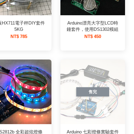
HX711電子秤DIY套件
Arduino漂亮大字型LCD時
5KG
鐘套件，使用DS1302模組
NT$ 785
NT$ 450
售完
S2812b 全彩超炫燈條
Arduino 七彩燈條實驗套件