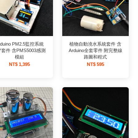
rduino PM2.5監控系統
植物自動澆水系統套件 含
IY套件 含PMS5003感測
Arduino全套零件 附完整線
模組
路圖和程式
NT$ 1,395
NT$ 595