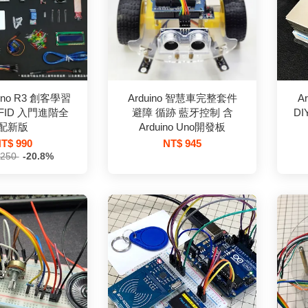
 Uno R3 創客學習
Arduino 智慧車完整套件
A
FID 入門進階全
避障 循跡 藍牙控制 含
D
配新版
Arduino Uno開發板
T$ 990
NT$ 945
,250
-20.8%