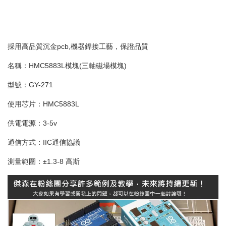
採用高品質沉金pcb,機器銲接工藝，保證品質
名稱：HMC5883L模塊(三軸磁場模塊)
型號：GY-271
使用芯片：HMC5883L
供電電源：3-5v
通信方式：IIC通信協議
測量範圍：±1.3-8 高斯