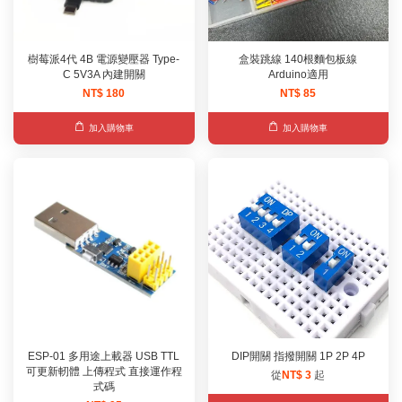
樹莓派4代 4B 電源變壓器 Type-
盒裝跳線 140根麵包板線
C 5V3A 內建開關
Arduino適用
NT$ 180
NT$ 85
加入購物車
加入購物車
ESP-01 多用途上載器 USB TTL
DIP開關 指撥開關 1P 2P 4P
可更新軔體 上傳程式 直接運作程
從
NT$ 3
起
式碼