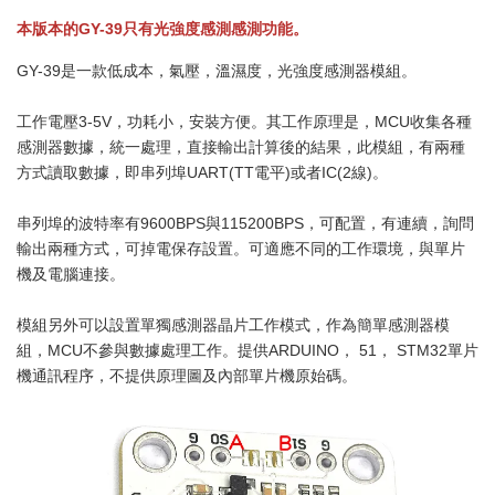
本版本的GY-39只有光強度感測感測功能。
GY-39是一款低成本，氣壓，溫濕度，光強度感測器模組。
工作電壓3-5V，功耗小，安裝方便。其工作原理是，MCU收集各種
感測器數據，統一處理，直接輸出計算後的結果，此模組，有兩種
方式讀取數據，即串列埠UART(TT電平)或者IC(2線)。
串列埠的波特率有9600BPS與115200BPS，可配置，有連續，詢問
輸出兩種方式，可掉電保存設置。可適應不同的工作環境，與單片
機及電腦連接。
模組另外可以設置單獨感測器晶片工作模式，作為簡單感測器模
組，MCU不參與數據處理工作。提供ARDUINO， 51， STM32單片
機通訊程序，不提供原理圖及內部單片機原始碼。