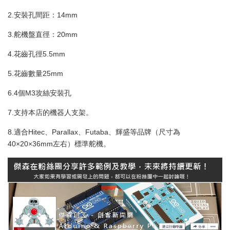
2.安裝孔間距：14mm
3.舵機盤直徑：20mm
4.花齒孔徑5.5mm
5.花齒數量25mm
6.4個M3攻絲安裝孔
7.支持本店的機器人支架。
8.適合Hitec、Parallax、Futaba、輝盛等品牌（尺寸為
40×20×36mm左右）標準舵機。