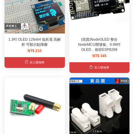
1.3吋 OLED 128x64 低耗電 高解
(現貨)NodeOLED 整合
析 可顯示點陣圖
NodeMCU開發板、0.96吋
OLED，相容ESP8266
NT$ 210
NT$ 345
加入購物車
加入購物車