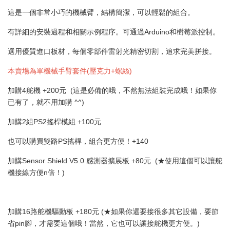
這是一個非常小巧的機械臂，結構簡潔，可以輕鬆的組合。
有詳細的安裝過程和相關示例程序。可通過Arduino和樹莓派控制。
選用優質進口板材，每個零部件雷射光精密切割，追求完美拼接。
本賣場為單機械手臂套件(壓克力+螺絲)
加購4舵機 +200元 (這是必備的哦，不然無法組裝完成哦！如果你
已有了，就不用加購 ^^)
加購2組PS2搖桿模組 +100元
也可以購買雙路PS搖桿，組合更方便！+140
加購Sensor Shield V5.0 感測器擴展板 +80元 (★使用這個可以讓舵
機接線方便n倍！)
加購16路舵機驅動板 +180元 (★如果你還要接很多其它設備，要節
省pin腳，才需要這個哦！當然，它也可以讓接舵機更方便。)