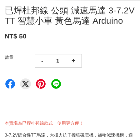
已焊杜邦線 公頭 減速馬達 3-7.2V
TT 智慧小車 黃色馬達 Arduino
NT$ 50
數量
-
+
本賣場為已焊杜邦線款式，使用更方便！
3-7.2V綜合性TT馬達，大扭力抗干擾強磁電機，齒輪減速機構，適