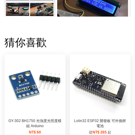
猜你喜歡
GY-302 BH1750 光強度光照度模
Lolin32 ESP32 開發板 可外接鋰
組 Arduino
電池
NT$ 60
從
NT$ 265
起