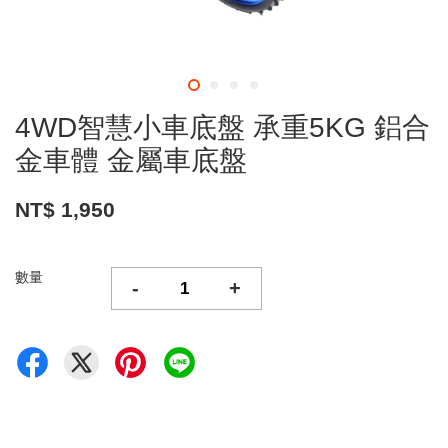
4WD智慧小車底盤 承重5KG 鋁合
金車體 金屬車底盤
NT$ 1,950
數量
-
+