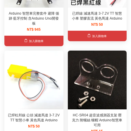
Arduino 智慧車完整套件 避障 循
已焊線 減速馬達 3-7.2V TT 智慧
跡 藍牙控制 含Arduino Uno開發
小車 塑膠直流 黃色馬達 Arduino
板
NT$ 50
NT$ 945
加入購物車
加入購物車
已焊杜邦線 公頭 減速馬達 3-7.2V
HC-SR04 超音波感測器支架 壓
TT 智慧小車 黃色馬達 Arduino
克力 附螺絲 螺帽 Arduino智慧車
可用
NT$ 50