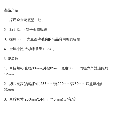
產品介紹
1、採用全金屬底盤車腔。
2、動力採用4個全金屬馬達
3、採用85mm大直徑帶毛尖的高品質內膽的輪胎
4、金屬車體,大功率承重1.5KG。
功能參數
1、車輪規格:直徑80mm,外徑85mm,寬度38mm,內徑六角對邊距離
12mm
2、總長寬高(含輪胎)長235mm*寬220mm*高80mm,底盤離地面
23mm
3、車腔尺寸:200mm*144mm*40mm(長*寬*高)