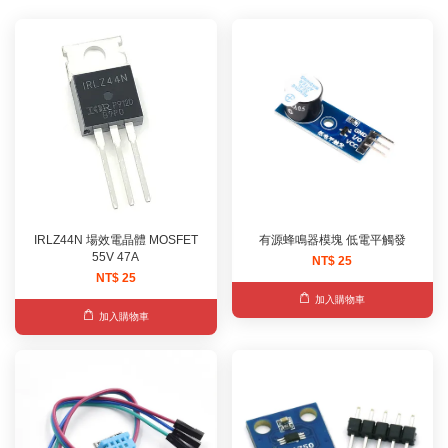
IRLZ44N 場效電晶體 MOSFET
有源蜂鳴器模塊 低電平觸發
55V 47A
NT$ 25
NT$ 25
加入購物車
加入購物車