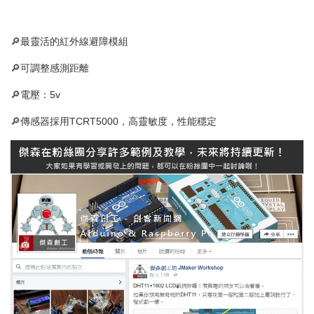
🔎最靈活的紅外線避障模組
🔎可調整感測距離
🔎電壓：5v
🔎傳感器採用TCRT5000，高靈敏度，性能穩定