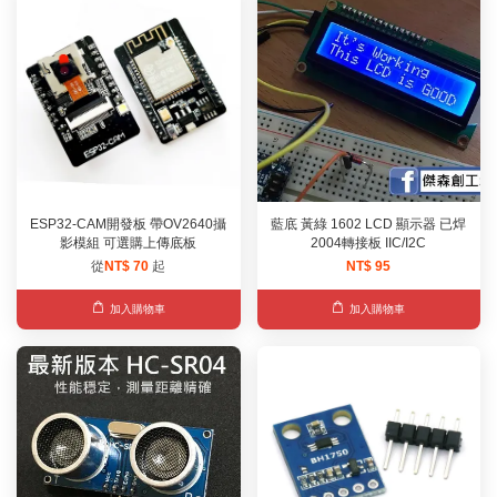
ESP32-CAM開發板 帶OV2640攝
藍底 黃綠 1602 LCD 顯示器 已焊
影模組 可選購上傳底板
2004轉接板 IIC/I2C
從
NT$ 70
起
NT$ 95
加入購物車
加入購物車