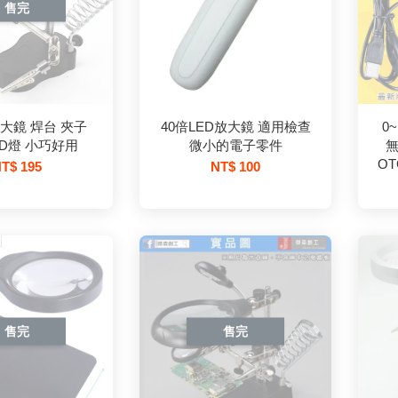
售完
大鏡 焊台 夾子
40倍LED放大鏡 適用檢查
0
D燈 小巧好用
微小的電子零件
無
O
T$ 195
NT$ 100
售完
售完