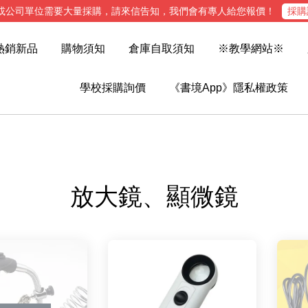
或公司單位需要大量採購，請來信告知，我們會有專人給您報價！
採購
熱銷新品
購物須知
倉庫自取須知
※教學網站※
學校採購詢價
《書境App》隱私權政策
放大鏡、顯微鏡