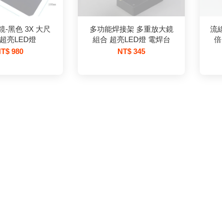
-黑色 3X 大尺
多功能焊接架 多重放大鏡
流線
帶超亮LED燈
組合 超亮LED燈 電焊台
倍
T$ 980
NT$ 345