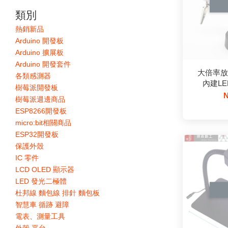
類別
熱銷新品
Arduino 開發板
Arduino 擴展板
Arduino 開發套件
大倍率放
各類感測器
內建LE
樹莓派開發板
N
樹莓派週邊商品
ESP8266開發板
micro:bit相關商品
ESP32開發板
保護外殼
IC 零件
LCD OLED 顯示器
LED 發光二極體
杜邦線 麵包線 排針 麵包板
智慧車 循跡 避障
電表、測量工具