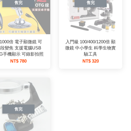
售完
售完
~1000倍 電子顯微鏡 可
入門級 100/400/1200倍 顯
段變焦 支援電腦USB
微鏡 中小學生 科學生物實
TG手機顯示 可錄影拍照
驗工具
NT$ 780
NT$ 320
售完