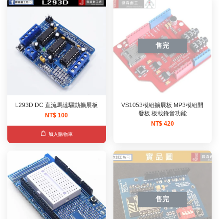
售完
L293D DC 直流馬達驅動擴展板
VS1053模組擴展板 MP3模組開
發板 板載錄音功能
NT$ 100
NT$ 420
加入購物車
售完