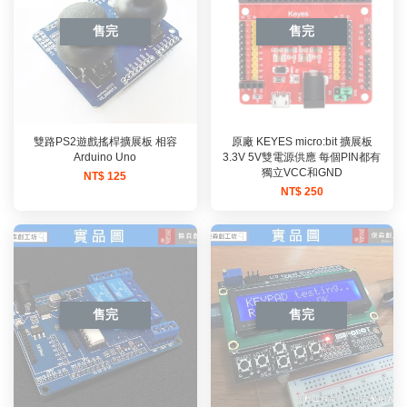
售完
售完
雙路PS2遊戲搖桿擴展板 相容
原廠 KEYES micro:bit 擴展板
Arduino Uno
3.3V 5V雙電源供應 每個PIN都有
獨立VCC和GND
NT$ 125
NT$ 250
售完
售完