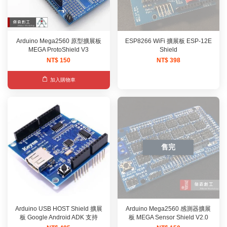
Arduino Mega2560 原型擴展板
ESP8266 WiFi 擴展板 ESP-12E
MEGA ProtoShield V3
Shield
NT$ 150
NT$ 398
加入購物車
售完
Arduino USB HOST Shield 擴展
Arduino Mega2560 感測器擴展
板 Google Android ADK 支持
板 MEGA Sensor Shield V2.0