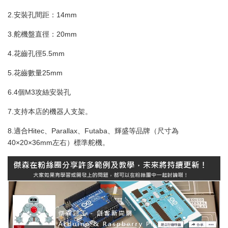
2.安裝孔間距：14mm
3.舵機盤直徑：20mm
4.花齒孔徑5.5mm
5.花齒數量25mm
6.4個M3攻絲安裝孔
7.支持本店的機器人支架。
8.適合Hitec、Parallax、Futaba、輝盛等品牌（尺寸為
40×20×36mm左右）標準舵機。