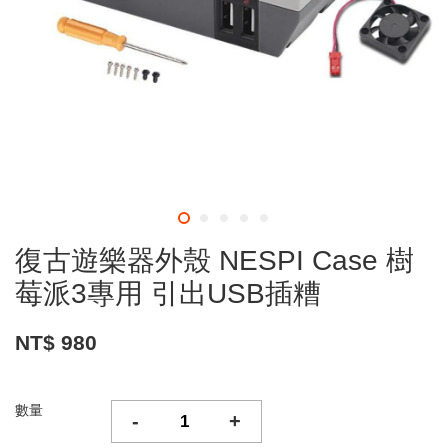
復古遊樂器外殼 NESPI Case 樹
莓派3專用 引出USB插糟
NT$ 980
數量
-
+