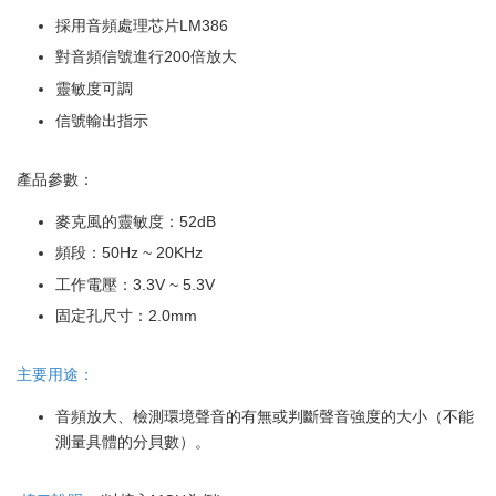
採用音頻處理芯片LM386
對音頻信號進行200倍放大
靈敏度可調
信號輸出指示
產品參數：
麥克風的靈敏度：52dB
頻段：50Hz ~ 20KHz
工作電壓：3.3V ~ 5.3V
固定孔尺寸：2.0mm
主要用途：
音頻放大、檢測環境聲音的有無或判斷聲音強度的大小（不能
測量具體的分貝數）。