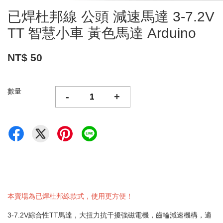
已焊杜邦線 公頭 減速馬達 3-7.2V
TT 智慧小車 黃色馬達 Arduino
NT$ 50
數量
-
+
本賣場為已焊杜邦線款式，使用更方便！
3-7.2V綜合性TT馬達，大扭力抗干擾強磁電機，齒輪減速機構，適