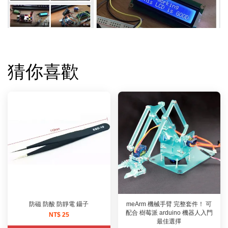
猜你喜歡
防磁 防酸 防靜電 鑷子
meArm 機械手臂 完整套件！ 可
配合 樹莓派 arduino 機器人入門
NT$ 25
最佳選擇