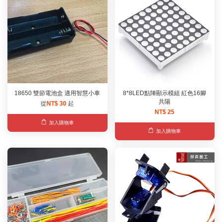
18650 雙節電池盒 適用智慧小車
8*8LED點陣顯示模組 紅色16腳
共陽
從
NT$ 30
起
NT$ 25
加入購物車
加入購物車