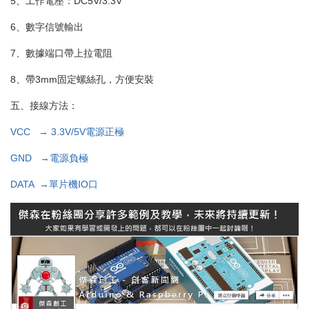
5、工作電壓：DC5V/3.3V
6、數字信號輸出
7、數據端口帶上拉電阻
8、帶3mm固定螺絲孔，方便安裝
五、接線方法：
VCC → 3.3V/5V電源正極
GND →電源負極
DATA →單片機IO口