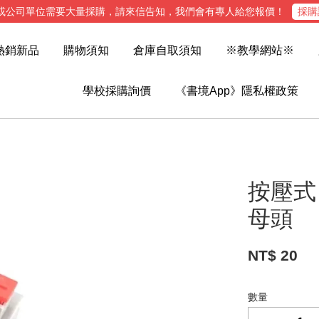
或公司單位需要大量採購，請來信告知，我們會有專人給您報價！
採購
熱銷新品
購物須知
倉庫自取須知
※教學網站※
學校採購詢價
《書境App》隱私權政策
按壓式 
母頭
NT$ 20
數量