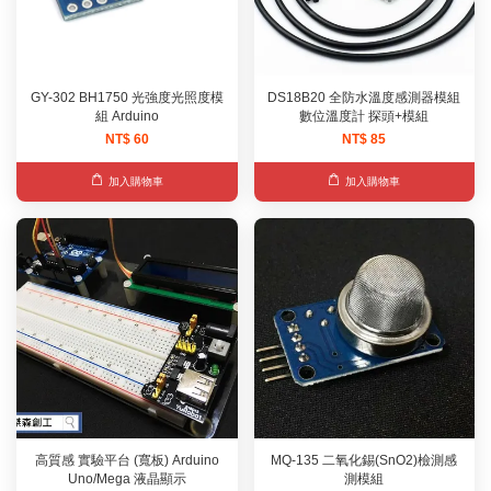
GY-302 BH1750 光強度光照度模
DS18B20 全防水溫度感測器模組
組 Arduino
數位溫度計 探頭+模組
NT$ 60
NT$ 85
加入購物車
加入購物車
高質感 實驗平台 (寬板) Arduino
MQ-135 二氧化錫(SnO2)檢測感
Uno/Mega 液晶顯示
測模組