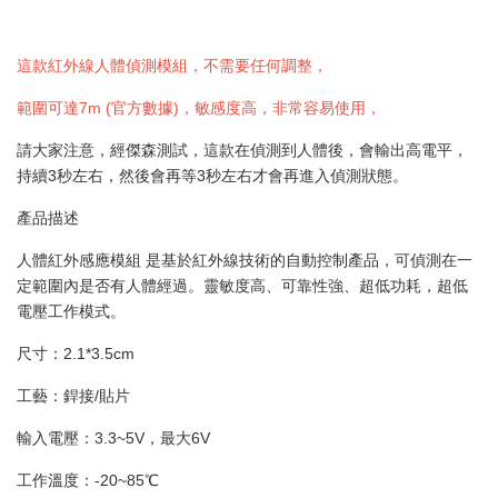
這款紅外線人體偵測模組，不需要任何調整，
範圍可達7m (官方數據)，敏感度高，非常容易使用，
請大家注意，經傑森測試，這款在偵測到人體後，會輸出高電平，
持續3秒左右，然後會再等3秒左右才會再進入偵測狀態。
產品描述
人體紅外感應模組 是基於紅外線技術的自動控制產品，可偵測在一
定範圍內是否有人體經過。靈敏度高、可靠性強、超低功耗，超低
電壓工作模式。
尺寸：2.1*3.5cm
工藝：銲接/貼片
輸入電壓：3.3~5V，最大6V
工作溫度：-20~85℃