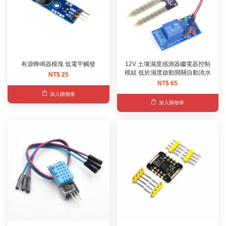
有源蜂鳴器模塊 低電平觸發
12V 土壤濕度感測器繼電器控制
模組 低於濕度啟動開關自動澆水
NT$ 25
NT$ 65
加入購物車
加入購物車