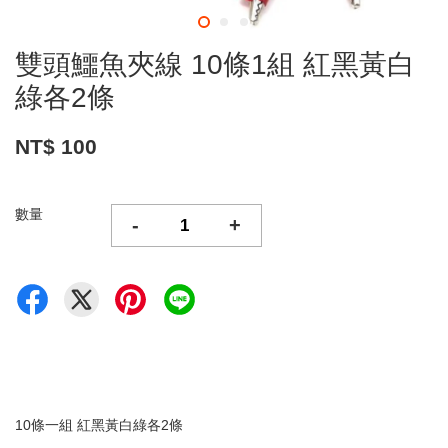
雙頭鱷魚夾線 10條1組 紅黑黃白
綠各2條
NT$ 100
數量
-
+
10條一組 紅黑黃白綠各2條