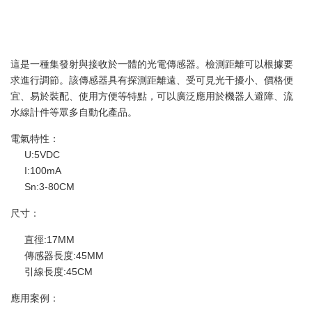
這是一種集發射與接收於一體的光電傳感器。檢測距離可以根據要
求進行調節。該傳感器具有探測距離遠、受可見光干擾小、價格便
宜、易於裝配、使用方便等特點，可以廣泛應用於機器人避障、流
水線計件等眾多自動化產品。
電氣特性：
U:5VDC
I:100mA
Sn:3-80CM
尺寸：
直徑:17MM
傳感器長度:45MM
引線長度:45CM
應用案例：