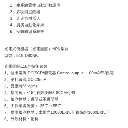
1、生產線貨物自動計數設備
2、多功能提醒器
3、走迷宮機器人
4、廚房自動化系統
5、安防防盜系統等
光電式傳感器（光電開關）NPN常開
型號：E18-D80NK。
光電開關E18的技術參數:
1、輸出電流 DC/SCR/繼電器 Control output：100mA/5V供電
2、消耗電流 DC<25mA
3、響應時間 <2ms
4、指向角：≤15°,有效距離3-80CM可調
5、檢測物體：透明或不透明體
6、工作環境溫度：-25℃~+55℃
7、標準檢測物體：太陽光10000LX以下 白熾燈3000LX以下
8、外殼材料：塑料