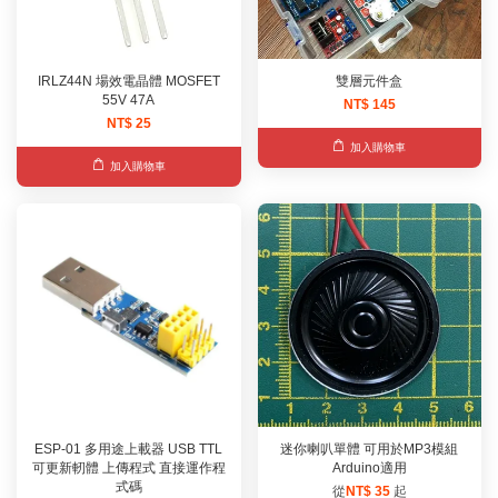
IRLZ44N 場效電晶體 MOSFET
雙層元件盒
55V 47A
NT$ 145
NT$ 25
加入購物車
加入購物車
ESP-01 多用途上載器 USB TTL
迷你喇叭單體 可用於MP3模組
可更新軔體 上傳程式 直接運作程
Arduino適用
式碼
從
NT$ 35
起