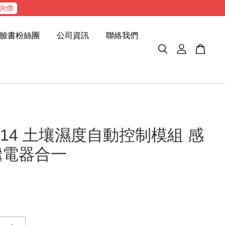
詢價
臉書粉絲團
公司資訊
聯絡我們
M214 土壤濕度自動控制模組 感
繼電器合一