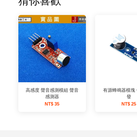
猜你喜歡
高感度 聲音感測模組 聲音
有源蜂鳴器模塊
感測器
發
NT$ 35
NT$ 25