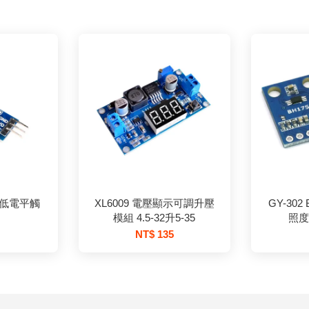
 低電平觸
XL6009 電壓顯示可調升壓
GY-302
模組 4.5-32升5-35
照度模
NT$ 135