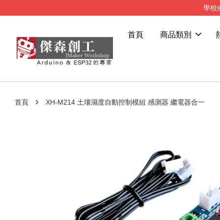
學校
首頁
商品類別
›
首頁
XH-M214 土壤濕度自動控制模組 感測器 繼電器合一