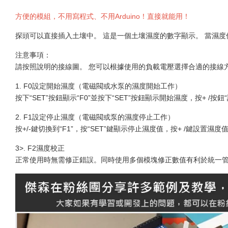
方便的模組，不用寫程式、不用Arduino！直接就能用！
探頭可以直接插入土壤中。 這是一個土壤濕度的數字顯示。 當濕
注意事項：
請按照說明的接線圖。 您可以根據使用的負載電壓選擇合適的接線
1. F0設定開始濕度（電磁閥或水泵的濕度開始工作）
按下“SET”按鈕顯示“F0”並按下“SET”按鈕顯示開始濕度，按+ /按鈕
2. F1設定停止濕度（電磁閥或泵的濕度停止工作）
按+/-鍵切換到“F1”，按“SET”鍵顯示停止濕度值，按+ /鍵設置濕度
3>. F2濕度校正
正常使用時無需修正錯誤。同時使用多個模塊修正數值有利於統一