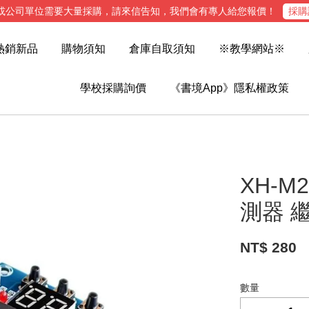
或公司單位需要大量採購，請來信告知，我們會有專人給您報價！
採購
熱銷新品
購物須知
倉庫自取須知
※教學網站※
學校採購詢價
《書境App》隱私權政策
XH-
測器 
NT$ 280
數量