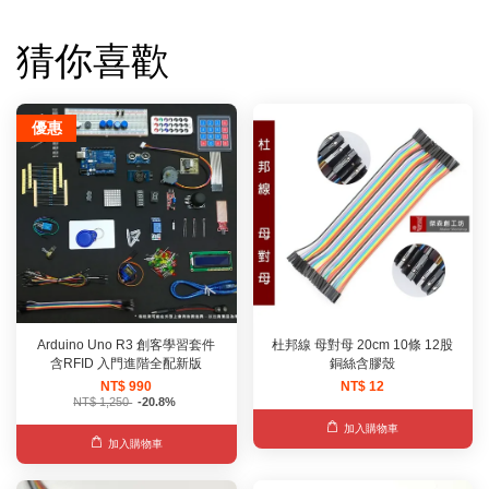
猜你喜歡
優惠
Arduino Uno R3 創客學習套件
杜邦線 母對母 20cm 10條 12股
含RFID 入門進階全配新版
銅絲含膠殼
NT$ 990
NT$ 12
NT$ 1,250
-20.8%
加入購物車
加入購物車