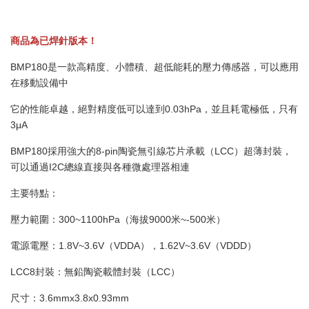
商品為已焊針版本！
BMP180是一款高精度、小體積、超低能耗的壓力傳感器，可以應用
在移動設備中
它的性能卓越，絕對精度低可以達到0.03hPa，並且耗電極低，只有
3μA
BMP180採用強大的8-pin陶瓷無引線芯片承載（LCC）超薄封裝，
可以通過I2C總線直接與各種微處理器相連
主要特點：
壓力範圍：300~1100hPa（海拔9000米~-500米）
電源電壓：1.8V~3.6V（VDDA），1.62V~3.6V（VDDD）
LCC8封裝：無鉛陶瓷載體封裝（LCC）
尺寸：3.6mmx3.8x0.93mm