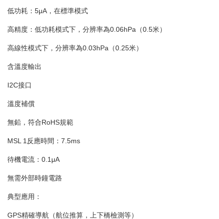
低功耗：5μA，在標準模式
高精度：低功耗模式下，分辨率為0.06hPa（0.5米）
高線性模式下，分辨率為0.03hPa（0.25米）
含溫度輸出
I2C接口
溫度補償
無鉛，符合RoHS規範
MSL 1反應時間：7.5ms
待機電流：0.1μA
無需外部時鐘電路
典型應用：
GPS精確導航（航位推算，上下橋檢測等）