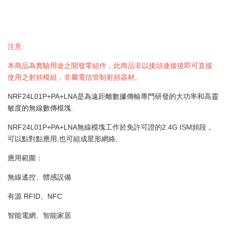
注意:
本商品為實驗用途之開發零組件，此商品非以接頭連接後即可直接
使用之射頻模組，非屬電信管制射頻器材。
NRF24L01P+PA+LNA是為遠距離數據傳輸專門研發的大功率和高靈
敏度的無線數傳模塊.
NRF24L01P+PA+LNA無線模塊工作於免許可證的2.4G ISM頻段，
可以點對點應用,也可組成星形網絡,
應用範圍：
無線遙控、體感設備
有源 RFID、NFC
智能電網、智能家居