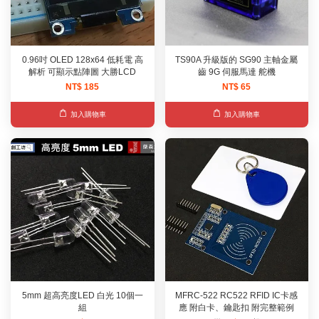
0.96吋 OLED 128x64 低耗電 高
TS90A 升級版的 SG90 主軸金屬
解析 可顯示點陣圖 大勝LCD
齒 9G 伺服馬達 舵機
NT$ 185
NT$ 65
加入購物車
加入購物車
5mm 超高亮度LED 白光 10個一
MFRC-522 RC522 RFID IC卡感
組
應 附白卡、鑰匙扣 附完整範例