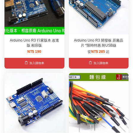
Arduino Uno R3 行家版本 改進
Arduino Uno R3 開發板 原廠晶
版 相容版
片 *限時特惠 附USB線
NT$ 190
從
NT$ 285
起
加入購物車
加入購物車