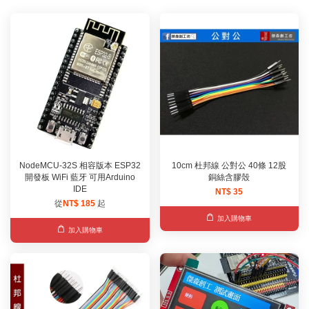
NodeMCU-32S 相容版本 ESP32
10cm 杜邦線 公對公 40條 12股
開發板 WiFi 藍牙 可用Arduino
銅絲含膠殼
IDE
NT$ 35
從
NT$ 185
起
加入購物車
加入購物車