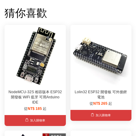
猜你喜歡
NodeMCU-32S 相容版本 ESP32
Lolin32 ESP32 開發板 可外接鋰
開發板 WiFi 藍牙 可用Arduino
電池
IDE
從
NT$ 265
起
從
NT$ 185
起
加入購物車
加入購物車