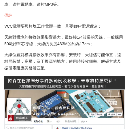
車、遙控電動車、遙控MP3等。
備註
VCC電壓要與模塊工作電壓一致，且要做好電源濾波；
天線對模塊的接收效果影響很大，最好接1/4波長的天線，一般採用
50歐姆單芯導線，天線的長度433M的約為17cm；
天線位置對模塊接收效果亦有影響，安裝時，天線儘可能伸直，遠
離屏蔽體，高壓，及干擾源的地方；使用時接收頻率、解碼方式及
振盪電阻應與發射匹配.