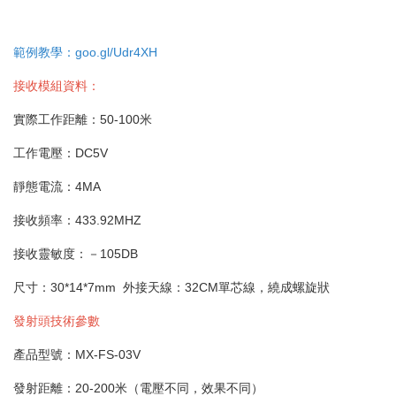
範例教學：goo.gl/Udr4XH
接收模組資料：
實際工作距離：50-100米
工作電壓：DC5V
靜態電流：4MA
接收頻率：433.92MHZ
接收靈敏度：－105DB
尺寸：30*14*7mm 外接天線：32CM單芯線，繞成螺旋狀
發射頭技術參數
產品型號：MX-FS-03V
發射距離：20-200米（電壓不同，效果不同）