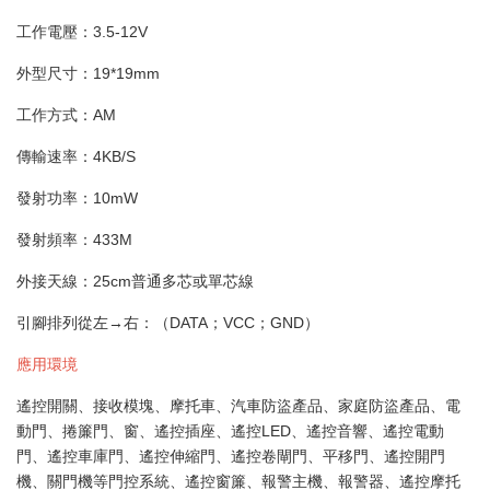
工作電壓：3.5-12V
外型尺寸：19*19mm
工作方式：AM
傳輸速率：4KB/S
發射功率：10mW
發射頻率：433M
外接天線：25cm普通多芯或單芯線
引腳排列從左→右：（DATA；VCC；GND）
應用環境
遙控開關、接收模塊、摩托車、汽車防盜產品、家庭防盜產品、電
動門、捲簾門、窗、遙控插座、遙控LED、遙控音響、遙控電動
門、遙控車庫門、遙控伸縮門、遙控卷閘門、平移門、遙控開門
機、關門機等門控系統、遙控窗簾、報警主機、報警器、遙控摩托