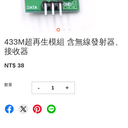
433M超再生模組 含無線發射器、
接收器
NT$ 38
數量
-
+