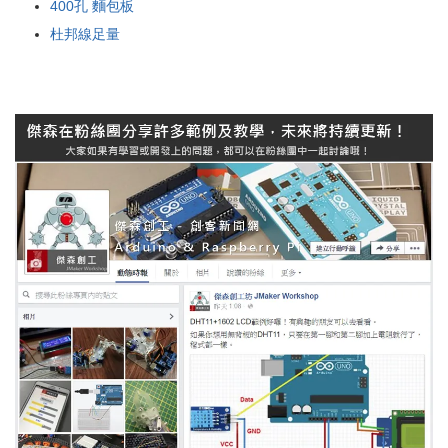
400孔 麵包板
杜邦線足量