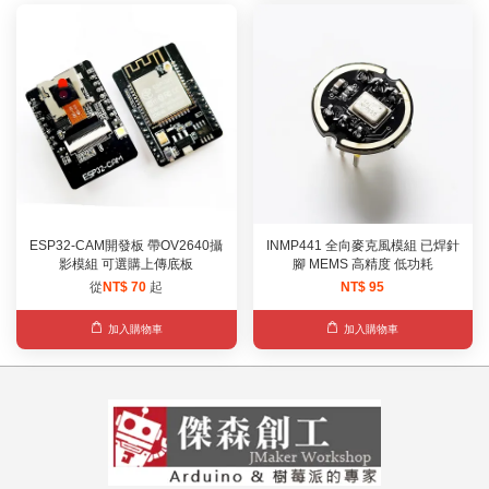
ESP32-CAM開發板 帶OV2640攝
INMP441 全向麥克風模組 已焊針
影模組 可選購上傳底板
腳 MEMS 高精度 低功耗
從
NT$ 70
起
NT$ 95
加入購物車
加入購物車