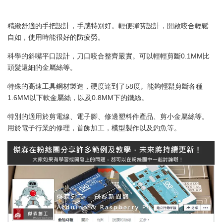
精緻舒適的手把設計，手感特別好。輕便彈簧設計，開啟咬合輕鬆
自如，使用時能很好的防疲勞。
科學的斜嘴平口設計，刀口咬合整齊嚴實。可以輕輕剪斷0.1MM比
頭髮還細的金屬絲等。
特殊的高速工具鋼材製造，硬度達到了58度。能夠輕鬆剪斷各種
1.6MM以下軟金屬絲，以及0.8MM下的鐵絲。
特別的適用於剪電線、電子腳、修邊塑料件產品、剪小金屬絲等。
用於電子行業的修理，首飾加工，模型製作以及釣魚等。