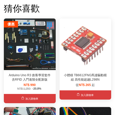
猜你喜歡
優惠
Arduino Uno R3 創客學習套件
小體積 TB6612FNG馬達驅動模
含RFID 入門進階全配新版
組 高性能超越L298N
NT$ 990
從
NT$ 265
起
NT$ 1,250
-20.8%
加入購物車
加入購物車