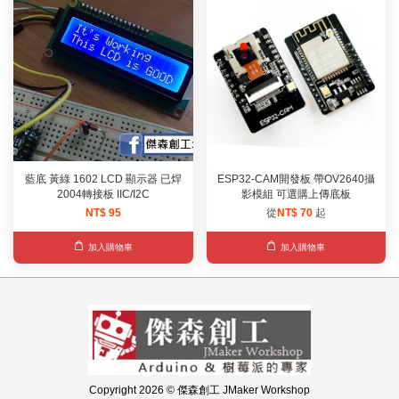
藍底 黃綠 1602 LCD 顯示器 已焊
ESP32-CAM開發板 帶OV2640攝
2004轉接板 IIC/I2C
影模組 可選購上傳底板
NT$ 95
從
NT$ 70
起
加入購物車
加入購物車
Copyright 2026 © 傑森創工 JMaker Workshop