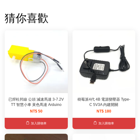
猜你喜歡
已焊杜邦線 公頭 減速馬達 3-7.2V
樹莓派4代 4B 電源變壓器 Type-
TT 智慧小車 黃色馬達 Arduino
C 5V3A 內建開關
NT$ 50
NT$ 180
加入購物車
加入購物車