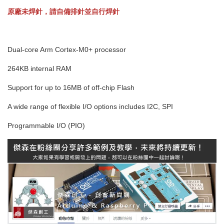
原廠未焊針，請自備排針並自行焊針
Dual-core Arm Cortex-M0+ processor
264KB internal RAM
Support for up to 16MB of off-chip Flash
A wide range of flexible I/O options includes I2C, SPI
Programmable I/O (PIO)