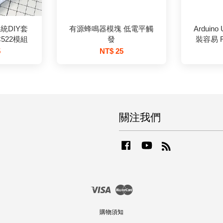
統DIY套
有源蜂鳴器模塊 低電平觸
Arduin
522模組
發
裝容易 
5
NT$ 25
關注我們
Facebook
YouTube
RSS
Visa
Master
購物須知