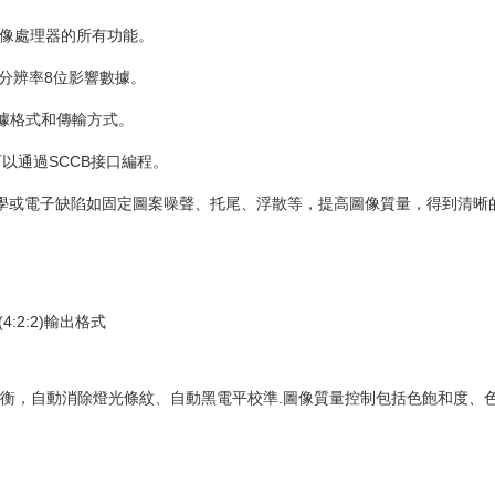
影像處理器的所有功能。
分辨率8位影響數據。
數據格式和傳輸方式。
以通過SCCB接口編程。
消除光學或電子缺陷如固定圖案噪聲、托尾、浮散等，提高圖像質量，得到清
r(4:2:2)輸出格式
衡，自動消除燈光條紋、自動黑電平校準.圖像質量控制包括色飽和度、色相、