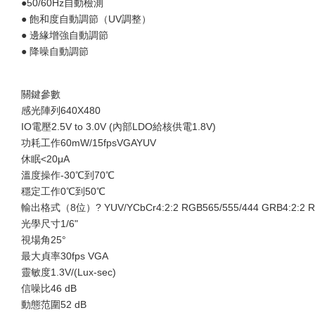
●50/60Hz自動檢測
● 飽和度自動調節（UV調整）
● 邊緣增強自動調節
● 降噪自動調節
關鍵參數
感光陣列640X480
IO電壓2.5V to 3.0V (內部LDO給核供電1.8V)
功耗工作60mW/15fpsVGAYUV
休眠<20μA
溫度操作-30℃到70℃
穩定工作0℃到50℃
輸出格式（8位）? YUV/YCbCr4:2:2 RGB565/555/444 GRB4:2:2 R
光學尺寸1/6"
視場角25°
最大貞率30fps VGA
靈敏度1.3V/(Lux-sec)
信噪比46 dB
動態范圍52 dB