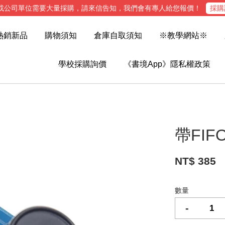
或公司單位需要大量採購，請來信告知，我們會有專人給您報價！
採購
熱銷新品
購物須知
倉庫自取須知
※教學網站※
學校採購詢價
《書境App》隱私權政策
帶FIF
NT$ 385
數量
-