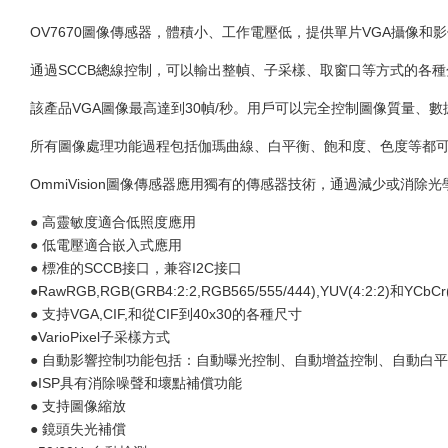
OV7670圖像傳感器，體積小、工作電壓低，提供單片VGA攝像和
通過SCCB總線控制，可以輸出整幀、子采樣、取窗口等方式的各種
該產品VGA圖像最高達到30幀/秒。用戶可以完全控制圖像質量、
所有圖像處理功能過程包括伽瑪曲線、白平衡、飽和度、色度等都可
OmmiVision圖像傳感器應用獨有的傳感器技術，通過減少或
● 高靈敏度適合低照度應用
● 低電壓適合嵌入式應用
● 標准的SCCB接口，兼容I2C接口
●RawRGB,RGB(GRB4:2:2,RGB565/555/444),YUV(4:2:2)和YCbC
● 支持VGA,CIF,和從CIF到40x30的各種尺寸
●VarioPixel子采樣方式
● 自動影響控制功能包括：自動曝光控制、自動增益控制、自動白平
●ISP具有消除噪聲和壞點補償功能
● 支持圖像縮放
● 鏡頭失光補償